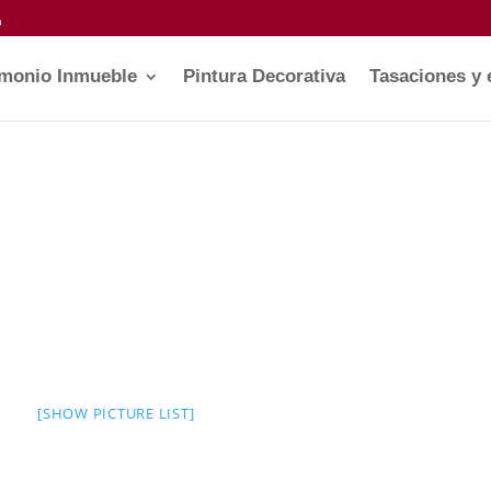
imonio Inmueble
Pintura Decorativa
Tasaciones y 
[SHOW PICTURE LIST]