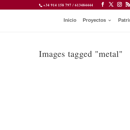
+34 914 158 797 / 613484444
Inicio
Proyectos
Patr
Images tagged "metal"