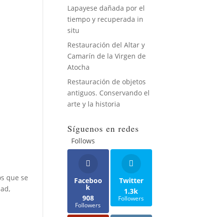
Lapayese dañada por el
tiempo y recuperada in
situ
Restauración del Altar y
Camarín de la Virgen de
Atocha
Restauración de objetos
antiguos. Conservando el
arte y la historia
Síguenos en redes
Follows
os que se
Faceboo
Twitter
k
dad,
1.3k
908
Followers
Followers