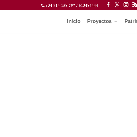
+34 914 158 797 / 613484444
Inicio
Proyectos
Patr